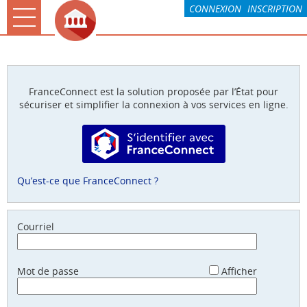
*
CONNEXION
INSCRIPTION
Ouvrir le menu
Accueil
La CARO & Moi
FranceConnect est la solution proposée par l’État pour
sécuriser et simplifier la connexion à vos services en ligne.
Rochefort & Moi
S’identifier avec FranceConnect
Paiement
Mes demandes
Qu’est-ce que FranceConnect ?
Compte
Associations
Courriel
*
Mot de passe
Afficher