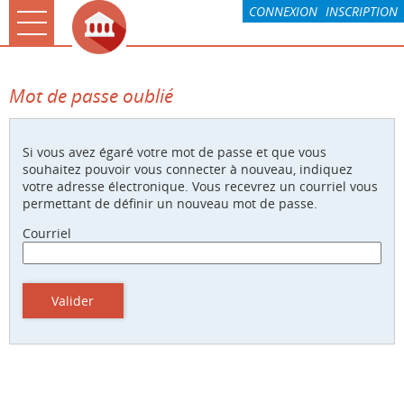
*
CONNEXION
INSCRIPTION
Ouvrir le menu
Accueil
Mot de passe oublié
La CARO & Moi
Rochefort & Moi
Si vous avez égaré votre mot de passe et que vous
souhaitez pouvoir vous connecter à nouveau, indiquez
Paiement
votre adresse électronique. Vous recevrez un courriel vous
permettant de définir un nouveau mot de passe.
Mes demandes
Courriel
Compte
Associations
Valider