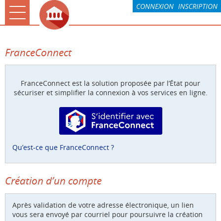
*
CONNEXION
INSCRIPTION
Ouvrir le menu
Accueil
FranceConnect
La CARO & Moi
Rochefort & Moi
FranceConnect est la solution proposée par l’État pour
sécuriser et simplifier la connexion à vos services en ligne.
Paiement
S’identifier avec FranceConnect
Mes demandes
Compte
Qu’est-ce que FranceConnect ?
Associations
Création d’un compte
Après validation de votre adresse électronique, un lien
vous sera envoyé par courriel pour poursuivre la création