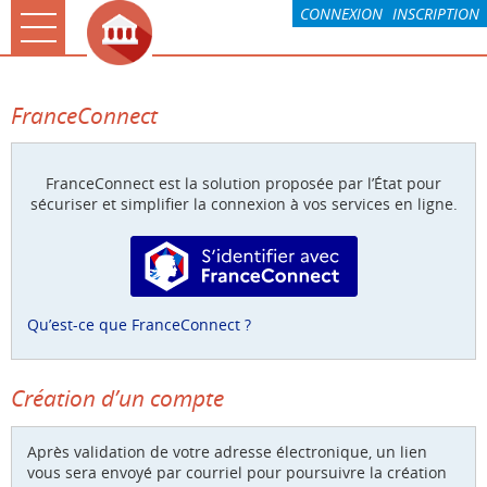
*
CONNEXION
INSCRIPTION
Ouvrir le menu
Accueil
FranceConnect
La CARO & Moi
Rochefort & Moi
FranceConnect est la solution proposée par l’État pour
sécuriser et simplifier la connexion à vos services en ligne.
Paiement
S’identifier avec FranceConnect
Mes demandes
Compte
Qu’est-ce que FranceConnect ?
Associations
Création d’un compte
Après validation de votre adresse électronique, un lien
vous sera envoyé par courriel pour poursuivre la création