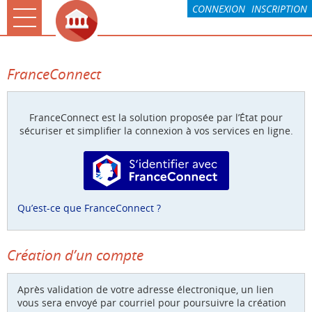
*
CONNEXION
INSCRIPTION
Ouvrir le menu
Accueil
FranceConnect
La CARO & Moi
Rochefort & Moi
FranceConnect est la solution proposée par l’État pour
sécuriser et simplifier la connexion à vos services en ligne.
Paiement
S’identifier avec FranceConnect
Mes demandes
Compte
Qu’est-ce que FranceConnect ?
Associations
Création d’un compte
Après validation de votre adresse électronique, un lien
vous sera envoyé par courriel pour poursuivre la création