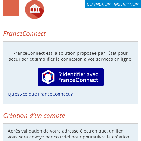
*
CONNEXION
INSCRIPTION
Ouvrir le menu
Accueil
FranceConnect
La CARO & Moi
Rochefort & Moi
FranceConnect est la solution proposée par l’État pour
sécuriser et simplifier la connexion à vos services en ligne.
Paiement
S’identifier avec FranceConnect
Mes demandes
Compte
Qu’est-ce que FranceConnect ?
Associations
Création d’un compte
Après validation de votre adresse électronique, un lien
vous sera envoyé par courriel pour poursuivre la création